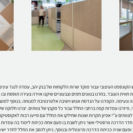
 הקונספט העיצובי עבור מוקד שרות הלקוחות של בנק יהב, עמדה לנגד עינינו
 חווית העובד. בחרנו בגוונים חמים וצבעוניים שיקנו אוירה צעירה תוססת ובו
 ונעימה. הקפדנו על הנדסת אנוש וישיבה אלטרנטיבת למנוחה. בנוסף למט
 פיזרנו עמדות קפה ברחבי החלל עבור כל מקבץ של צוותים. יצרנו חלוקה של
צוותים ע”י אפיון תקרות שונות שחילקו את החלל וגם סייעו רבות לאקוסטיקה
חדר הדרכה וורסטילי אשר ניתן לשבת בו פעם אחת ככיתת לימוד בה עמדות
פעם שניה ככיתת הדרכה פרונטלית ובנוסף, ניתן להסב את החלל לחדר ישיב