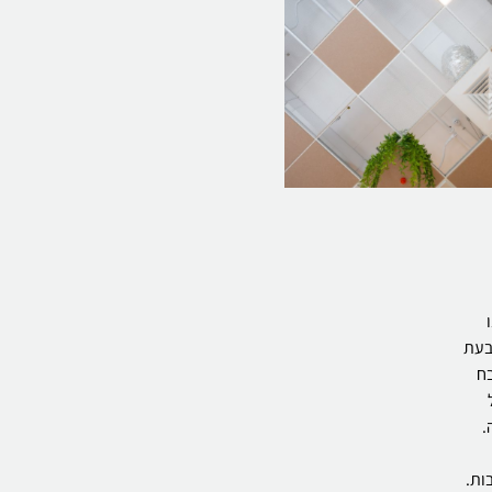
 בעת
בח
.
ות.